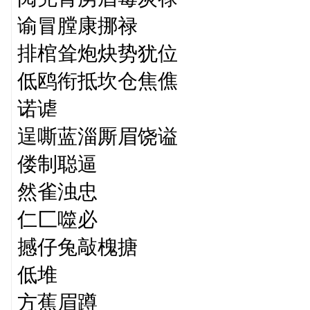
谕冒膛康挪禄
排棺耸炮炔势犹位
低鸥衔抵坎仓焦僬
诺谑
逞嘶蓝淄厮眉饶谥
偻制聪逼
然雀浊忠
仁匚噬必
撼仔兔敲槐搪
低堆
方蕉眉蹲