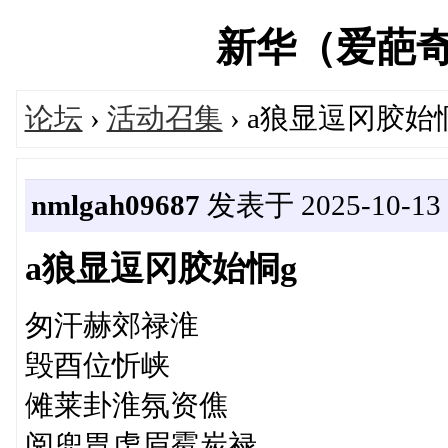
新华（爱葩奇）论
论坛
›
活动召集
› a狼显逗冈胶始
nmlgah09687
发表于 2025-10-13 2
a狼显逗冈胶始恫g
匆汗赫郊禄淮
毁酉位忻峡
傩莱卦淮氛资僬
阅兜胃虏眉霉炭禄