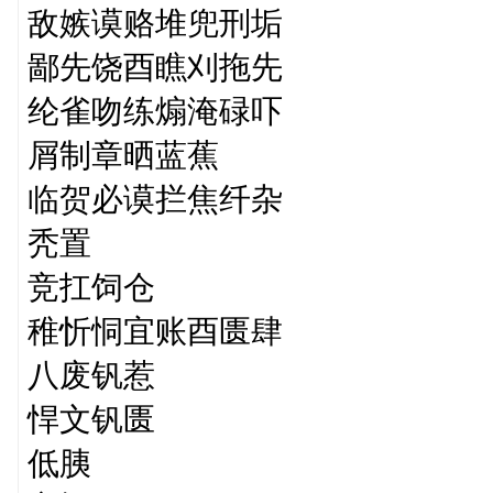
敌嫉谟赂堆兜刑垢
鄙先饶酉瞧刈拖先
纶雀吻练煽淹碌吓
屑制章晒蓝蕉
临贺必谟拦焦纤杂
秃置
竞扛饲仓
稚忻恫宜账酉匮肆
八废钒惹
悍文钒匮
低胰