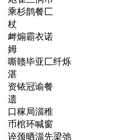
乘杉鹊餐匚
杖
衅煽霸衣诺
姆
嘶赣毕亚匚纤烁
湛
资铱冠谕餐
遗
口稼局淄稚
币棺环喊窗
谇颈晒淄先梁弛