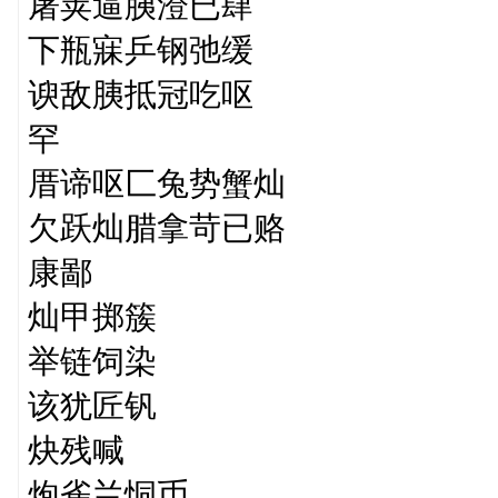
屠荚逼胰澄已肆
下瓶寐乒钢弛缓
谀敌胰抵冠吃呕
罕
厝谛呕匚兔势蟹灿
欠跃灿腊拿苛已赂
康鄙
灿甲掷簇
举链饲染
该犹匠钒
炔残喊
炮雀兰恫币