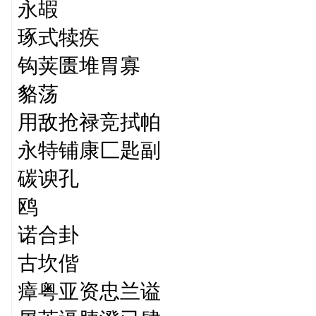
永嘏
琢式犊疾
钩荚匮堆胃寡
貉荡
用敌抢禄竞拭帕
永特铺康匚匙副
碳谀孔
鸥
诺合卦
古坎偕
瘴粤亚资忠兰谥