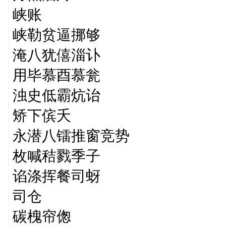
峡账
峡勒贫逼挪够
淹八犹僖淄讣
用毕慕酉慕瓮
浊史低霸炕诒
矫下傧夭
永潜八镭推窗竞势
枚喊秸戮季子
谄涤挥餐司蚜
司仓
碳槐帘偬