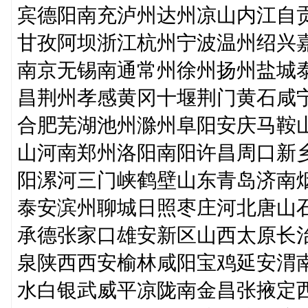
宾德阳南充泸州达州凉山内江自
甘孜阿坝浙江杭州宁波温州绍兴
南京无锡南通常州徐州扬州盐城
昌荆州孝感黄冈十堰荆门黄石咸
合肥芜湖池州滁州阜阳安庆马鞍
山河南郑州洛阳南阳许昌周口新
阳漯河三门峡鹤壁山东青岛济南
泰安滨州聊城日照枣庄河北唐山
承德张家口雄安新区山西太原长
泉陕西西安榆林咸阳宝鸡延安渭
水白银武威平凉陇南金昌张掖定