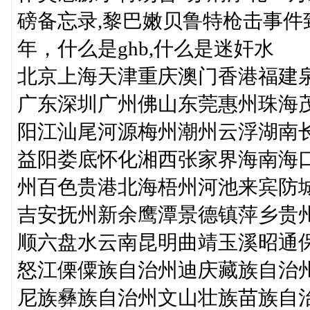
磅备忘录,黎巴嫩贝鲁特枪击事件致
年，什么是ghb,什么是迷奸水
北京上海天津重庆澳门香港福建
广东深圳广州佛山东莞惠州珠海
阳江汕尾河源梅州潮州云浮湖南
益阳娄底怀化湘西张家界海南海
州百色贵港北海梧州河池来宾防
吉安抚州新余鹰潭景德镇萍乡贵
顺六盘水云南昆明曲靖玉溪昭通
怒江傈僳族自治州迪庆藏族自治
尼族彝族自治州文山壮族苗族自