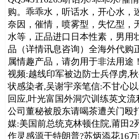
购。乖乖水，听话水，开心水，迷
奈因，催情，喷雾型，失忆型，
水等，正品进口日本性素，男用
品（详情讯息咨询）全海外代购正
属情趣产品，请勿用于非法用途
视频:越线印军被边防士兵俘虏,
状感染者,吴谢宇亲笔信:不甘心
回应,叶光富国外洞穴训练英文流
公司董秘被股东请喝茶遭关门殴打
媒:美国前总统克林顿住院,莆田2
作灵感源于特朗普?苏炳添花16