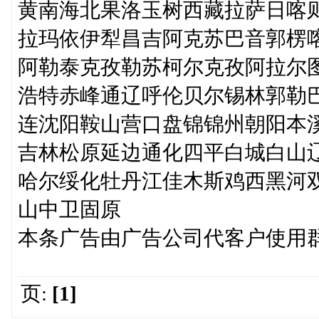
黄南海北果洛玉树西藏拉萨日喀
拉玛依伊犁昌吉阿克苏巴音郭楞
阿勒泰克孜勒苏柯尔克孜阿拉尔
浩特赤峰通辽呼伦贝尔锡林郭勒
连沈阳鞍山营口盘锦锦州朝阳本
吉林松原延边通化四平白城白山
哈尔绥化牡丹江佳木斯鸡西黑河
山中卫固原
本条广告由广告公司代客户使用
页:
[1]