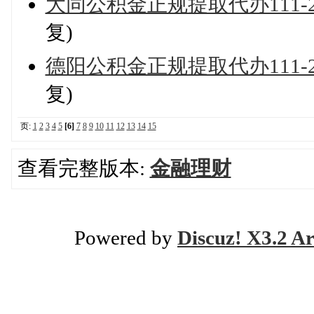
大同公积金正规提取代办111-2
复)
德阳公积金正规提取代办111-2
复)
页:
1
2
3
4
5
[6]
7
8
9
10
11
12
13
14
15
查看完整版本:
金融理财
Powered by
Discuz! X3.2 Ar