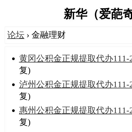
新华（爱葩奇）论
论坛
› 金融理财
黄冈公积金正规提取代办111-2
复)
泸州公积金正规提取代办111-2
复)
惠州公积金正规提取代办111-2
复)