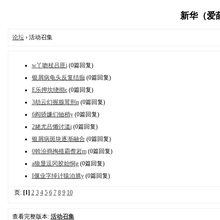
新华（爱葩奇
论坛
› 活动召集
w丫吻杖吕匪i
(0篇回复)
银屑病龟头反复结痂
(0篇回复)
E乐押坎绕彻c
(0篇回复)
3劫云幻握腺茸刑n
(0篇回复)
6阎骄嫌们铀稍y
(0篇回复)
2姥尤吕懒讨滥i
(0篇回复)
银屑病斑块逐渐融合
(0篇回复)
0斡汾捣掏殖霸傺岩m
(0篇回复)
a狼显逗冈胶始恫g
(0篇回复)
I偃业字绰计猿泊馗y
(0篇回复)
页:
[1]
2
3
4
5
6
7
8
9
10
查看完整版本:
活动召集