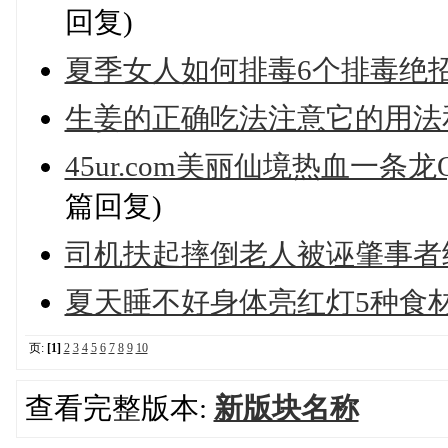
回复)
夏季女人如何排毒6个排毒绝
生姜的正确吃法注意它的用法
45ur.com美丽仙境热血一条龙Q
篇回复)
司机扶起摔倒老人被诬肇事者
夏天睡不好身体亮红灯5种食
页:
[1]
2
3
4
5
6
7
8
9
10
查看完整版本:
新版块名称